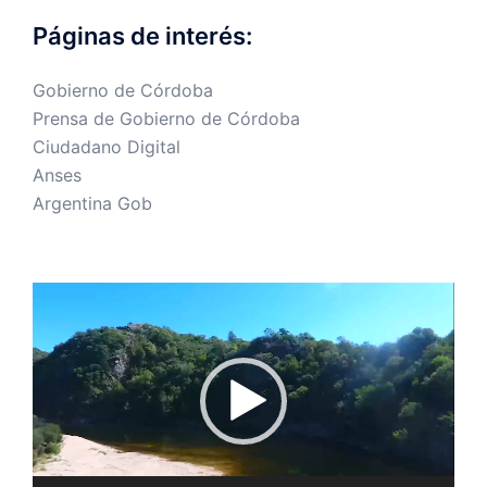
Páginas de interés:
Gobierno de Córdoba
Prensa de Gobierno de Córdoba
Ciudadano Digital
Anses
Argentina Gob
Reproductor
de
vídeo