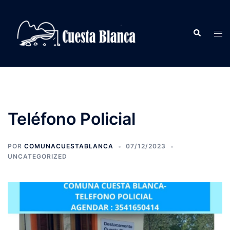
Saltar
al
Buscar
contenido
Alte
men
Teléfono Policial
POR
COMUNACUESTABLANCA
07/12/2023
UNCATEGORIZED