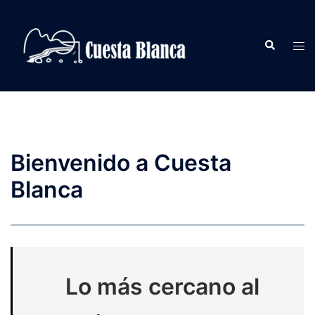
Saltar
al
Buscar
contenido
Alte
men
Bienvenido a Cuesta
Blanca
Lo más cercano al