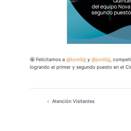
🤩 Felicitamos a
@tomibjj
y
@joniibjj
, competi
logrando el primer y segundo puesto en el Ci
Navegación
Atención Visitantes
de
entradas