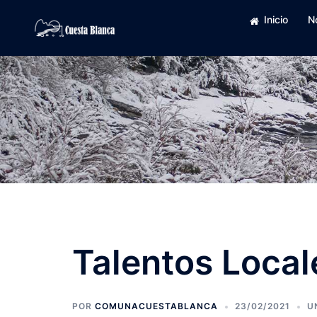
Saltar
Inicio
N
al
contenido
Talentos Local
POR
COMUNACUESTABLANCA
23/02/2021
U