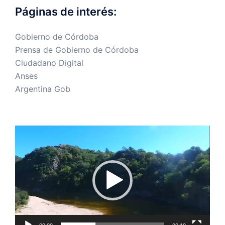
Páginas de interés:
Gobierno de Córdoba
Prensa de Gobierno de Córdoba
Ciudadano Digital
Anses
Argentina Gob
Reproductor
de
vídeo