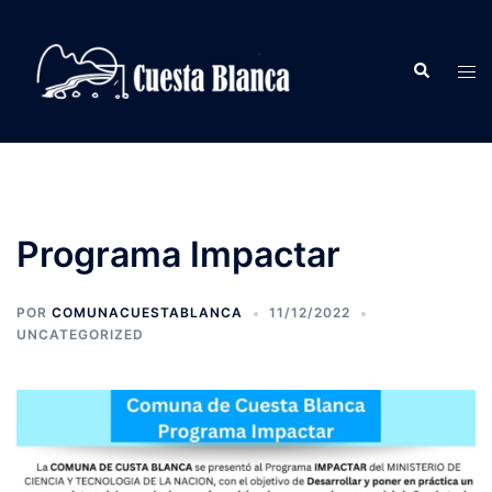
Saltar
al
Buscar
contenido
Alte
men
Programa Impactar
POR
COMUNACUESTABLANCA
11/12/2022
UNCATEGORIZED