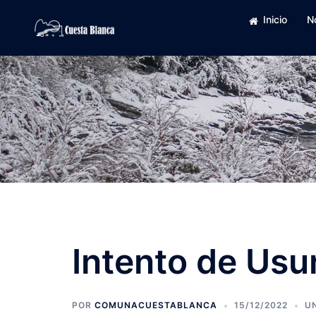
Saltar
Inicio
N
al
contenido
Intento de Usu
POR
COMUNACUESTABLANCA
15/12/2022
U