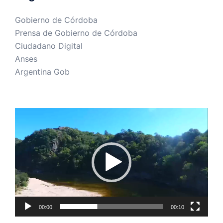
Gobierno de Córdoba
Prensa de Gobierno de Córdoba
Ciudadano Digital
Anses
Argentina Gob
Reproductor
de
vídeo
00:00
00:10