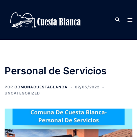
Saltar
al
Buscar
contenido
Alte
men
Personal de Servicios
POR
COMUNACUESTABLANCA
02/05/2022
UNCATEGORIZED