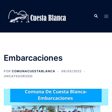
Saltar
al
Buscar
contenido
Alte
men
Embarcaciones
POR
COMUNACUESTABLANCA
06/05/2022
UNCATEGORIZED