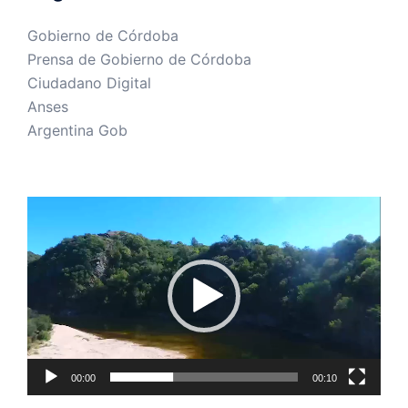
Gobierno de Córdoba
Prensa de Gobierno de Córdoba
Ciudadano Digital
Anses
Argentina Gob
Reproductor
de
vídeo
00:00
00:10