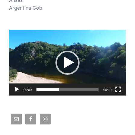
Argentina Gob
Reproductor
de
vídeo
00:00
00:10