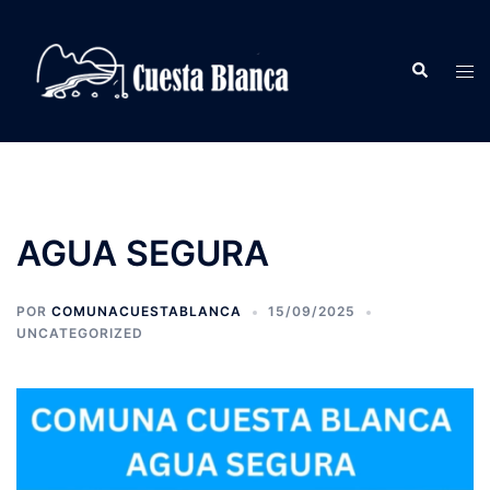
Saltar
al
Buscar
contenido
Alte
men
AGUA SEGURA
POR
COMUNACUESTABLANCA
15/09/2025
UNCATEGORIZED