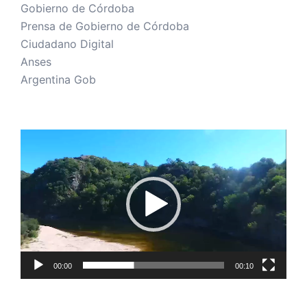
Gobierno de Córdoba
Prensa de Gobierno de Córdoba
Ciudadano Digital
Anses
Argentina Gob
Reproductor
de
vídeo
00:00
00:10