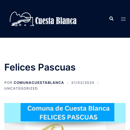
Saltar
al
Buscar
contenido
Alte
men
Felices Pascuas
POR
COMUNACUESTABLANCA
31/03/2024
UNCATEGORIZED