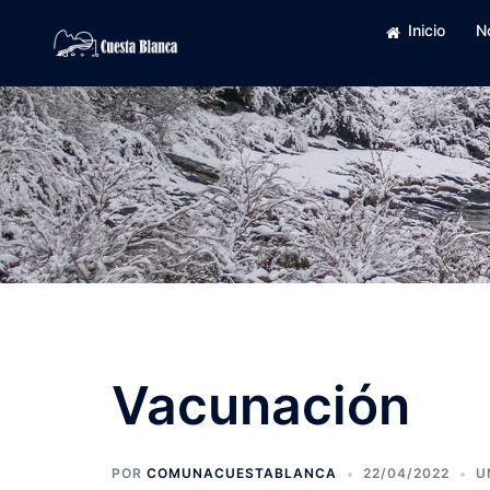
Saltar
Inicio
N
al
contenido
Vacunación
POR
COMUNACUESTABLANCA
22/04/2022
U