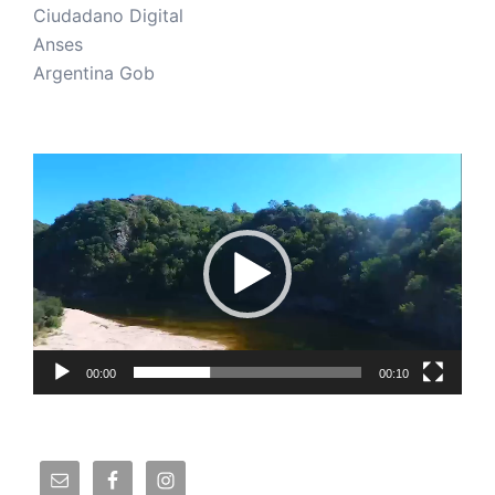
Ciudadano Digital
Anses
Argentina Gob
Reproductor
de
vídeo
00:00
00:10