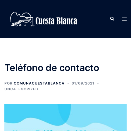
Saltar
al
Buscar
contenido
Alte
men
Teléfono de contacto
POR
COMUNACUESTABLANCA
01/09/2021
UNCATEGORIZED