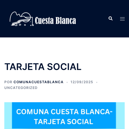
Saltar
al
Buscar
contenido
Alte
men
TARJETA SOCIAL
POR
COMUNACUESTABLANCA
12/09/2025
UNCATEGORIZED