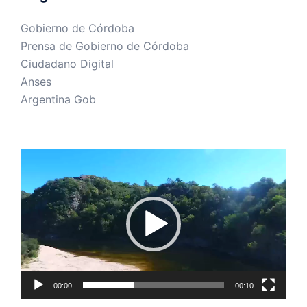
Gobierno de Córdoba
Prensa de Gobierno de Córdoba
Ciudadano Digital
Anses
Argentina Gob
Reproductor
de
vídeo
00:00
00:10