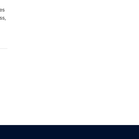
es
ss,