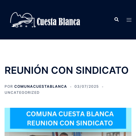
Saltar
al
Buscar
contenido
Alte
men
REUNIÓN CON SINDICATO
POR
COMUNACUESTABLANCA
03/07/2025
UNCATEGORIZED