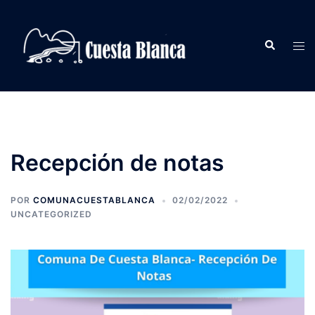
Saltar
al
Buscar
contenido
Alte
men
Recepción de notas
POR
COMUNACUESTABLANCA
02/02/2022
UNCATEGORIZED