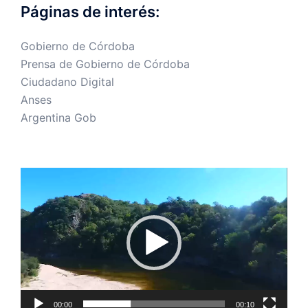
Páginas de interés:
Gobierno de Córdoba
Prensa de Gobierno de Córdoba
Ciudadano Digital
Anses
Argentina Gob
Reproductor
de
vídeo
00:00
00:10