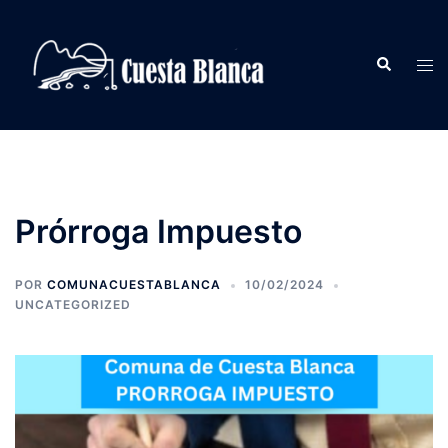
Saltar
al
Buscar
contenido
Alte
men
Prórroga Impuesto
POR
COMUNACUESTABLANCA
10/02/2024
UNCATEGORIZED