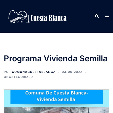
Saltar
al
Buscar
contenido
Alte
men
Programa Vivienda Semilla
POR
COMUNACUESTABLANCA
03/06/2022
UNCATEGORIZED