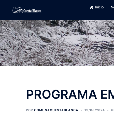
Saltar
Inicio
N
al
contenido
PROGRAMA EM
POR
COMUNACUESTABLANCA
19/08/2024
U