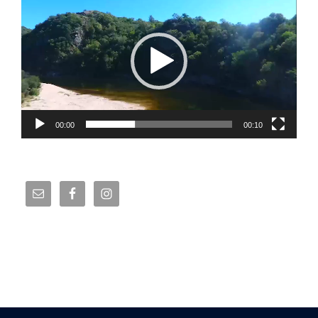
de
vídeo
00:00
00:10