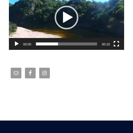
vídeo
00:00
00:10