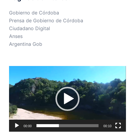
Gobierno de Córdoba
Prensa de Gobierno de Córdoba
Ciudadano Digital
Anses
Argentina Gob
Reproductor
de
vídeo
00:00
00:10