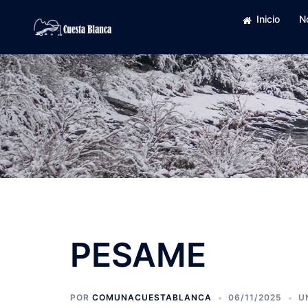
Saltar
Inicio
N
al
contenido
PESAME
POR
COMUNACUESTABLANCA
06/11/2025
U