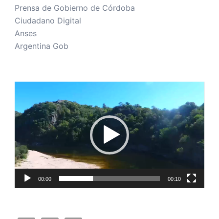
Prensa de Gobierno de Córdoba
Ciudadano Digital
Anses
Argentina Gob
Reproductor
de
vídeo
00:00
00:10