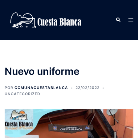
Saltar
al
Buscar
contenido
Alte
men
Nuevo uniforme
POR
COMUNACUESTABLANCA
22/02/2022
UNCATEGORIZED