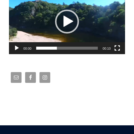
de
vídeo
00:00
00:10