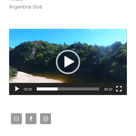
Argentina Gob
Reproductor
de
vídeo
00:00
00:10