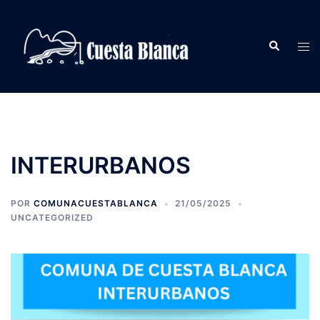
Saltar
al
Buscar
contenido
Alte
men
INTERURBANOS
POR
COMUNACUESTABLANCA
21/05/2025
UNCATEGORIZED