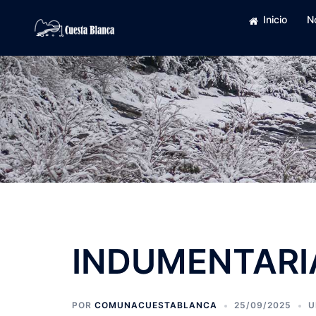
Saltar
Inicio
N
al
contenido
INDUMENTARI
POR
COMUNACUESTABLANCA
25/09/2025
U