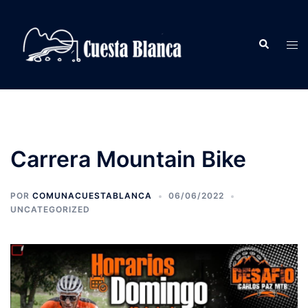
Saltar
al
Buscar
contenido
Alte
men
Carrera Mountain Bike
POR
COMUNACUESTABLANCA
06/06/2022
UNCATEGORIZED