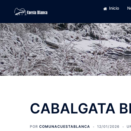
Saltar
Inicio
N
al
contenido
CABALGATA B
POR
COMUNACUESTABLANCA
12/01/2026
U