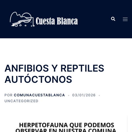
Saltar
al
Buscar
contenido
Alte
men
ANFIBIOS Y REPTILES
AUTÓCTONOS
POR
COMUNACUESTABLANCA
03/01/2026
UNCATEGORIZED