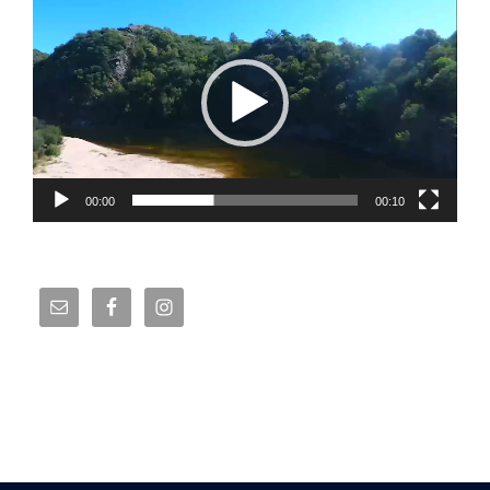
de
vídeo
00:00
00:10