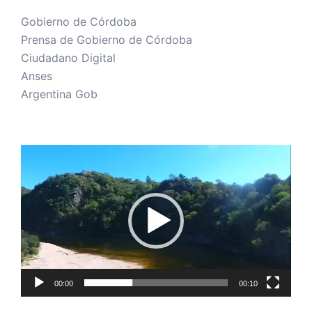
Gobierno de Córdoba
Prensa de Gobierno de Córdoba
Ciudadano Digital
Anses
Argentina Gob
Reproductor
de
vídeo
00:00
00:10