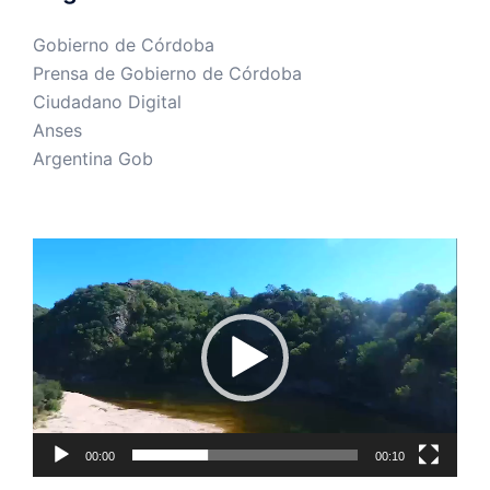
Gobierno de Córdoba
Prensa de Gobierno de Córdoba
Ciudadano Digital
Anses
Argentina Gob
Reproductor
de
vídeo
00:00
00:10