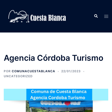
Saltar
al
Buscar
contenido
Alte
men
Agencia Córdoba Turismo
POR
COMUNACUESTABLANCA
22/01/2023
UNCATEGORIZED