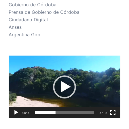
Gobierno de Córdoba
Prensa de Gobierno de Córdoba
Ciudadano Digital
Anses
Argentina Gob
Reproductor
de
vídeo
00:00
00:10