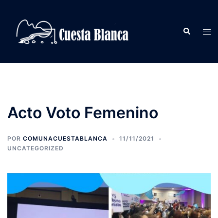
Saltar
al
Buscar
contenido
Alte
men
Acto Voto Femenino
POR
COMUNACUESTABLANCA
11/11/2021
UNCATEGORIZED